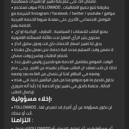
لضمان أنك على علم بأية تغيير أو تغييرات مستقبلية.
• سوف تستخدم FOLLOWADD ، بطريقة تتبع جميع الاتفاقيات
المبرمة مع Instagram / facebook. / twitter / youtube / مواقع
التواصل الاجتماعي الأخرى على صفحة شروط الخدمة الفردية
الخاصة بهم.
• يمنع الطلب للحسابات ( السياسية ، التطرف ، الإباحية او اي
محتوى يثير الرأي العام), تحت طائلة المسائلة القانونية
• يحق لنا تغيير اسعار الخدمات باي قت ودون سابق انذار
• لا نضمن وقت التسليم محدد لاية خدمة. نحن نعمل بكل جهدنا
لاتمام الطلبات وباسرع وقت ممكن.
• الوقت الموضح بتفاصيل الخدمة هو تقديري وليس دقيق جدا،
لذلك ان كنت تعتقد ان الطلب سيتآخر تنفيذه عن اللازم ، يرجى عدم
وضعه في النظام، لاننا لن نتمكن من الغاءه بعد وضعه.
• نحاول تقديم ما هو متوقع منا من قبل البائعين لدينا. في هذه
الحالة ، نحتفظ بالحق في تغيير نوع الخدمة إذا رأينا أنه ضروري
لإكمال الطلب.
إخلاء مسؤولية:
• FOLLOWADD ، لن تكون مسؤولة عن أي أضرار قد تتعرض لها
أنت أو عملك.
:
التزامنا
• لا يتحمل FOLLOWADD أي مسؤولية عن أي تعليق للحساب أو