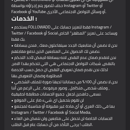
حذف للصور يتم إجراؤه بواسطة Instagram أو Twitter أو
Facebook أو YouTube أو وسائل التواصل الاجتماعي الأخرى.
الخدمات :
• يستخدم FOLLOWADD فقط لتعزيز حسابك على Instagram /
Twitter / Facebook أو Social ويساعد على تعزيز "المظهر" الخاص
بك فقط.
• نحن لا نضمن أن متابعيك الجدد سيتفاعلون معك ، فنحن ببساطة
نضمن لك الحصول على المتابعين الذين تدفع مقابلهم.
• نحن لانقدم ضمان عدم النقص، لانه ببساطة لايمكن لآحد التحكم
بالنقص، شبكات التواصل الاجتماعي هي التي تتحكم بهذا الامر،
لذلك نحن نقدم ضمان تعويض النقص ان حصل حسب الخدمة
المطلوبة وضمان التعويض بها
• نحن لا نضمن أن 100٪ من حساباتنا لديها صورة للملف الشخصي
، وملف شخصي متكامل ، وصور مرفوعة ، على الرغم من أننا
نسعى جاهدين لجعل جميع الحسابات مطابقة لحقيقية.
• لن تقوم بتحميل اي شيء ضار على الموقع
• بما في ذلك العري أو أي مادة غير مقبولة أو مناسبة لمجتمع
Instagram / Twitter / Facebook أو Social Media.
• الحسابات الخاصة لن تحصل على متابعين ولن نتمكن من الغاء
الطلب ! يرجى التأكد من أن حسابك عام قبل الطلب.