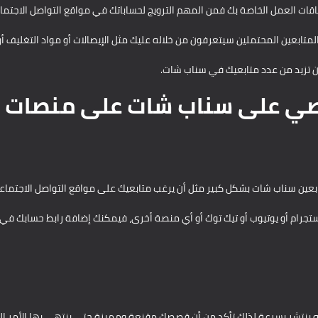
قات العمل الخاصة بك فمن المهم الترويج لحساباتك في مواقع التواصل الاجتما
بعين المحتملين سيتعرفون من خلاله عليك مثل الإيصالات أو مواد التغليف أو 
ن تزيد من عدد متابعيك في سناب شات.
صي على سناب شات على منصات ا
بعين سناب شات بشكل كبير مثل أن يرغب متابعيك على مواقع التواصل الاجتماع
انستجرام أو يوتيوب أو تيك توك أو أي منصة أخرى، فيمكنك إضافة رابط حسابك 
نه ينتشر بسرعة لذلك تأكد من أن قصصك مقنعة ومميزة حتى ينتهي بها الأمر إل