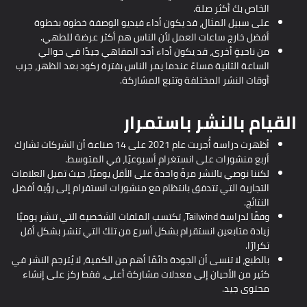
الخاص بك أكثر صلة.
على سبيل المثال، قد يكون أداء فيديو الوصفة خطوة بخطوة
أفضل خارج ساعات العمل لأن الناس هم أكثر عرضة للطهي.
من ناحيةٍ أخرى، قد يكون أداء أحد المقاهي جيدًا في حوالي
الساعة الثانية مساءً عندما يمر الناس بفترة ركود بعد الظهر، جرب
أوقات النشر المختلفة وتتبع المشاركة.
القيام بالنشر باستمرار
أظهرت دراسة أُجريت عام 2021 على 14 صناعة أن الشركات تشارك
أربع منشورات على انستغرام أسبوعيًا، في المتوسط.
لكننا نوصي بالنشر مرةً واحدةً على الأقل يوميًا، حيث تميل العلامات
التجارية التي تتدفق بانتظام مع منشورات انستقرام إلى رؤية أفضل
النتائج.
وفقًا لدراسة Tailwind، تكتسب الملفات الشخصية التي تنشر يوميًا
زيادة متابعين انستقرام بشكل أسرع من تلك التي تنشر بشكل أقل
تكرارًا.
بالطبع، لا تنسى أن الجودة دائمًا أهم من الكمية، لا يُترجم النشر في
كثير من الأحيان إلى معدلات مشاركة أعلى، فقط ركز على إنشاء
محتوى جيد.