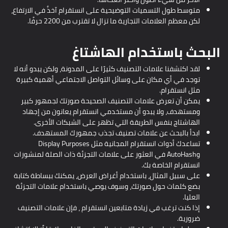
متوسط ​​طول التسميات التوضيحية على انستقرام آخذٌ في الارتفاع،
لكن معظم العلامات التجارية ما تزال لا تقترب من 2200 حرفًا.
البحث باستخدام الهاشتاغ
لقد اكتشفنا علامات التصنيف كثيرًا على المدونة، ولكن يبدو أنه لا
توجد في أي مكان على وسائل التواصل الاجتماعي أهمية كبيرة
مثل انستقرام.
يمكن أن تعرض علامات التصنيف الصحيحة صورتك لجمهور كبير
ومستهدف، ولا يبدو أن مستخدمي انستقرام يعانون من إجهاد
الهاشتاج بنفس الطريقة التي تظهر على الشبكات الأخرى.
ابدأ بالبحث عن علامات تصنيف تجذب جمهورك المستهدف.
تساعدك أدوات انستقرام المجانية مثل Display Purposes
وAutoHash في العثور على علامات التجزئة ذات الصلة لمنشورات
انستقرام الخاصة بك.
على سبيل المثال، باستخدام أغراض العرض، يمكنك ببساطة كتابة
بضع كلمات حول صورتك، وسوف يوصي باستخدام علامات التجزئة
العليا.
إذا كنت ترغب في زيادة متابعين انستقرام ، فإن علامات التصنيف
ضرورية.