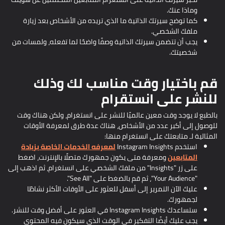
وماذا عنك.
كما توضح سيرتك الذاتية ما الذي تريده من الأشخاص بعد زيارة
ملفك الشخصي.
يجب أن تتضمن سيرتك الذاتية وصفًا واضحًا لما تفعله، ولمسات من
شخصيتك.
قم باختيار وقت مناسب لك وذلك
للنشر على انستقرام
بالطبع لا يوجد وقت معين عالميًا للنشر على انستغرام، ولكن هناك وقت
للوصول إلى أكبر عدد من الأشخاص، هناك عدة طرق لمعرفة الأوقات
المثالية لـ متابعتك على انستغرام منها:
استخدم Instagram Insights
لمعرفه الخدمات الخاصة بزيادة
المتابعين
ومعرفة متى يكون جمهورك متصلًا بالإنترنت، اضغط
على زر "Insights" من ملفك الشخصي على انستغرام، ثم اذهب إلى
"Your Audience"، ثم قم بالضغط على "See All".
عليك الآن التمرير إلى أسفل للعثور على الأوقات الأكثر نشاطًا
لجمهورك.
ستساعدك Instagram Insights في العثور على أفضل وقت للنشر.
يجب عليك أيضًا التفكير في الوقت الذي سيكون فيه المحتوى