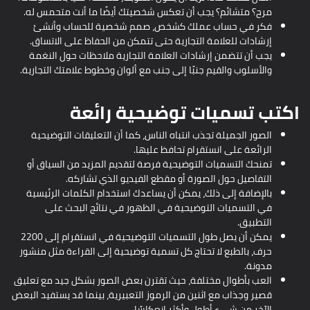
مرح؟ متشائم؟ يجب أن تعكس شخصيتك أيضًا ما أنت متحمس له.
فكر في حساب عملك كشخص، صمم شخصية للحساب وأنشئ
إرشادات للعلامة التجارية حتى تتمكن من الحفاظ على الاتساق.
يجب أن تتضمن إرشادات العلامة التجارية ملاحظات حول النغمة
والأسلوب والقيم جنبًا إلى جنب مع ألوان وخطوط علامتك التجارية.
اكتب تسميات توضيحية رائعة
الصور الجميلة تجذب انتباه الناس، كما أن التعليقات التوضيحية
الرائعة على انستقرام تحافظ عليها.
تمنحك التسميات التوضيحية فرصة لتقديم المزيد من السياق أو
التفاصيل حول الصورة أو مقطع الفيديو الذي تشاركه.
بالإضافة إلى ذلك، يمكن أن يساعدك استخدام الكلمات الرئيسية
في التسميات التوضيحية في الظهور في نتائج البحث على
التطبيق.
يمكن أن يصل طول التسميات التوضيحية في انستقرام إلى 2200
حرف، بالطبع لا تحتاج كل تسمية توضيحية إلى القراءة مثل منشور
مدونة.
العب بأطوال مختلفة، حيث تقترن بعض الصور بشكل جيد مع تعليق
قصير وجذاب مع اثنين من الرموز التعبيرية، بينما قد يستفيد البعض
الآخر من شيء أطول وأكثر انعكاسًا.